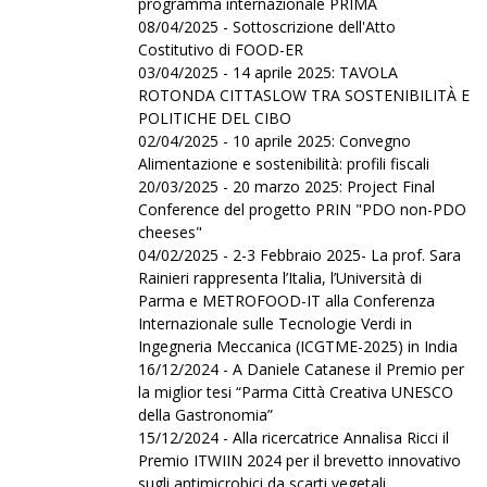
programma internazionale PRIMA
08/04/2025 - Sottoscrizione dell'Atto
Costitutivo di FOOD-ER
03/04/2025 - 14 aprile 2025: TAVOLA
ROTONDA CITTASLOW TRA SOSTENIBILITÀ E
POLITICHE DEL CIBO
02/04/2025 - 10 aprile 2025: Convegno
Alimentazione e sostenibilità: profili fiscali
20/03/2025 - 20 marzo 2025: Project Final
Conference del progetto PRIN "PDO non-PDO
cheeses"
04/02/2025 - 2-3 Febbraio 2025- La prof. Sara
Rainieri rappresenta l’Italia, l’Università di
Parma e METROFOOD-IT alla Conferenza
Internazionale sulle Tecnologie Verdi in
Ingegneria Meccanica (ICGTME-2025) in India
16/12/2024 - A Daniele Catanese il Premio per
la miglior tesi “Parma Città Creativa UNESCO
della Gastronomia”
15/12/2024 - Alla ricercatrice Annalisa Ricci il
Premio ITWIIN 2024 per il brevetto innovativo
sugli antimicrobici da scarti vegetali