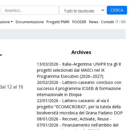
CERCA
azione
Documentazione
Progetti PNRR
FOODER
News
Contatti
IT
/
EN
r
Archives
13/03/2026 - Italia–Argentina: UNIPR tra gli 8
progetti selezionati dal MAECI nel IX
Programma Esecutivo (2026–2027)
20/02/2026 - Lattiero-caseario: concluso con
al 12 al 16
successo il programma ICGEB di formazione
internazionale in Etiopia
22/01/2026 - Lattiero-caseario: al via il
progetto “ECOMICROBIO”, per la tutela della
biodiversità microbica del Grana Padano DOP
08/01/2026 - Recover, Activate, Reuse -
07/01/2026 - Finanziamento nell'ambito del